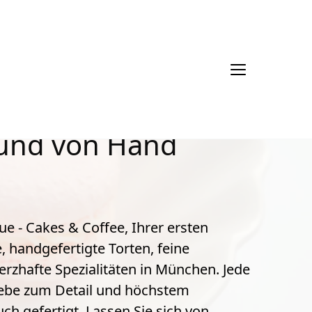
e Konditorenkunst,
l und von Hand
 - Cakes & Coffee, Ihrer ersten 
, handgefertigte Torten, feine 
rzhafte Spezialitäten in München. Jede 
Liebe zum Detail und höchstem 
h gefertigt. Lassen Sie sich von 